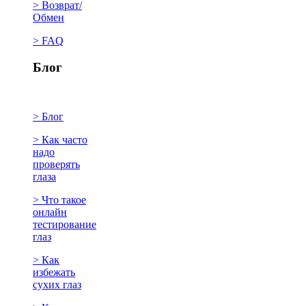
> Возврат/
Обмен
> FAQ
Блог
> Блог
> Как часто
надо
проверять
глаза
> Что такое
онлайн
тестирование
глаз
> Как
избежать
сухих глаз