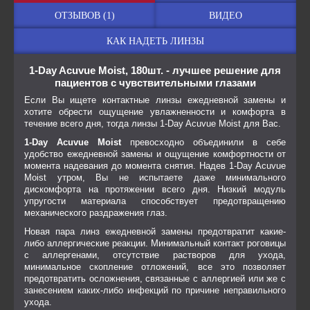
ОТЗЫВОВ (1)
ВИДЕО
КАК НАДЕТЬ ЛИНЗЫ
1-Day Acuvue Moist, 180шт. - лучшее решение для
пациентов с чувствительными глазами
Если Вы ищете контактные линзы ежедневной замены и
хотите обрести ощущение увлажненности и комфорта в
течение всего дня, тогда линзы 1-Day Acuvue Moist для Вас.
1-Day Acuvue Moist
превосходно объединили в себе
удобство ежедневной замены и ощущение комфортности от
момента надевания до момента снятия. Надев 1-Day Acuvue
Moist утром, Вы не испытаете даже минимального
дискомфорта на протяжении всего дня. Низкий модуль
упругости материала способствует предотвращению
механического раздражения глаз.
Новая пара линз ежедневной замены предотвратит какие-
либо аллергические реакции. Минимальный контакт роговицы
с аллергенами, отсутствие растворов для ухода,
минимальное скопление отложений, все это позволяет
предотвратить осложнения, связанные с аллергией или же с
занесением каких-либо инфекций по причине неправильного
ухода.