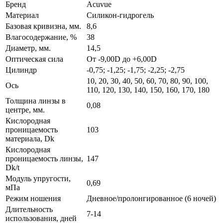
Бренд
Acuvue
Материал
Силикон-гидрогель
Базовая кривизна, мм.
8,6
Влагосодержание, %
38
Диаметр, мм.
14,5
Оптическая сила
От -9,00D до +6,00D
Цилиндр
-0,75; -1,25; -1,75; -2,25; -2,75
10, 20, 30, 40, 50, 60, 70, 80, 90, 100,
Ось
110, 120, 130, 140, 150, 160, 170, 180
Толщина линзы в
0,08
центре, мм.
Кислородная
проницаемость
103
материала, Dk
Кислородная
проницаемость линзы,
147
Dk/t
Модуль упругости,
0,69
мПа
Режим ношения
Дневное/пролонгированное (6 ночей)
Длительность
7-14
использования, дней