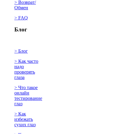
> Возврат/
Обмен
> FAQ
Блог
> Блог
> Как часто
надо
проверять
глаза
> Что такое
онлайн
тестирование
глаз
> Как
избежать
сухих глаз