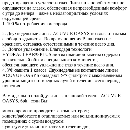
предотвращению усталости глаз. Линзы плановой замены не
ощущаются на глазах, обеспечивая непревзойденный комфорт
с утра до вечера – даже в неблагоприятных условиях
окружающей среды.
1. 100 % потребления кислорода
2. Двухнедельные линзы ACUVUE OASYS позволяют глазам
свободно «дышать». Во время ношения Ваши глаза не
краснеют, оставаясь естественными в течение всего дня.
3. Долгое увлажнение. Благодаря технологи
HYDRACLEAR® PLUS линзы плановой замены содержат
значительный объем специального компонента,
обеспечивающего увлажнение глаз в течение всего дня.
4. УФ-защита 1 класса. Двухнедельные контактные линзы
ACUVUE OASYS обладают УФ-фильтром с максимальным
уровнем защиты от вредных лучей в течение всего периода
ношения.
Вам идеально подойдут линзы плановой замены ACUVUE
OASYS, 6pk., если Вы:
много времени проводите за компьютером;
живете/работаете в отапливаемых или кондиционируемых
помещениях с сухим воздухом;
чувствуете усталость в глазах в течение дня;