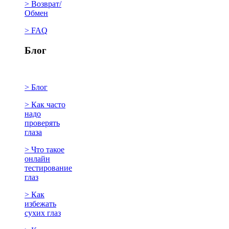
> Возврат/
Обмен
> FAQ
Блог
> Блог
> Как часто
надо
проверять
глаза
> Что такое
онлайн
тестирование
глаз
> Как
избежать
сухих глаз