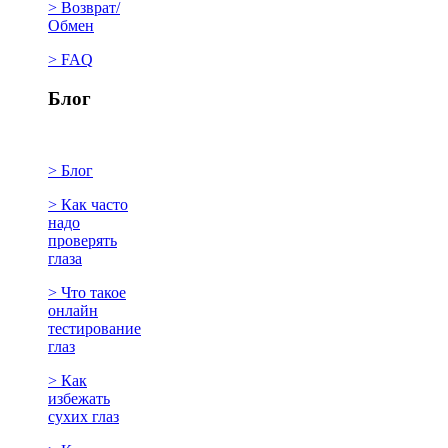
> Возврат/
Обмен
> FAQ
Блог
> Блог
> Как часто
надо
проверять
глаза
> Что такое
онлайн
тестирование
глаз
> Как
избежать
сухих глаз