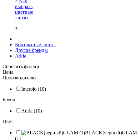
> Как
выбрать
цветные
линзы
+
Контактные линзы
Другие бренды
Adria
Сбросить фильтр
Цена
Производители
Interojo (10)
Бренд
Adria (10)
Цвет
BLACK(черный)GLAM
(1)